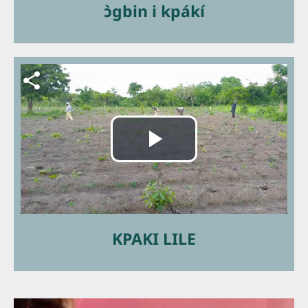
ɔ̀gbin i kpákí
vidéo
Fichier vidéo
Lire
la
KPAKI LILE
vidéo