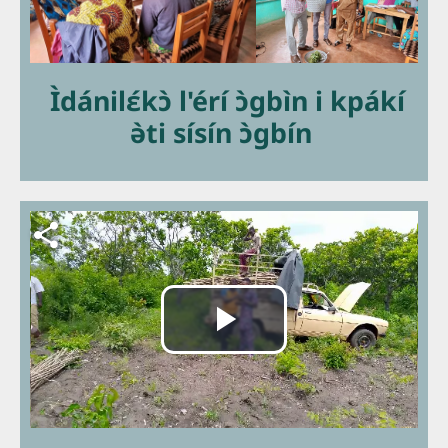
Ìdánilɛ́kɔ̀ l'érí ɔ̀gbìn i kpákí
ǝ̀ti sísín ɔ̀gbín
Fichier vidéo
Lire
la